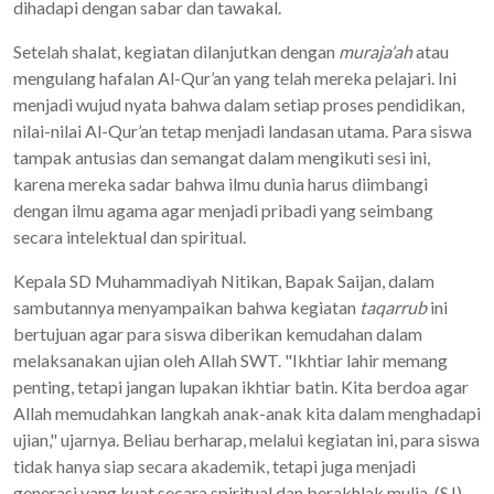
dihadapi dengan sabar dan tawakal.
Setelah shalat, kegiatan dilanjutkan dengan
muraja'ah
atau
mengulang hafalan Al-Qur’an yang telah mereka pelajari. Ini
menjadi wujud nyata bahwa dalam setiap proses pendidikan,
nilai-nilai Al-Qur’an tetap menjadi landasan utama. Para siswa
tampak antusias dan semangat dalam mengikuti sesi ini,
karena mereka sadar bahwa ilmu dunia harus diimbangi
dengan ilmu agama agar menjadi pribadi yang seimbang
secara intelektual dan spiritual.
Kepala SD Muhammadiyah Nitikan, Bapak Saijan, dalam
sambutannya menyampaikan bahwa kegiatan
taqarrub
ini
bertujuan agar para siswa diberikan kemudahan dalam
melaksanakan ujian oleh Allah SWT. "Ikhtiar lahir memang
penting, tetapi jangan lupakan ikhtiar batin. Kita berdoa agar
Allah memudahkan langkah anak-anak kita dalam menghadapi
ujian," ujarnya. Beliau berharap, melalui kegiatan ini, para siswa
tidak hanya siap secara akademik, tetapi juga menjadi
generasi yang kuat secara spiritual dan berakhlak mulia. (SJ)