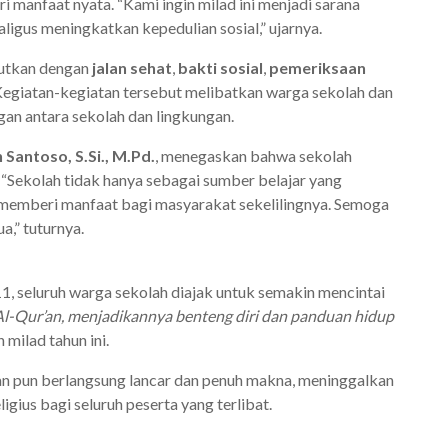
i manfaat nyata. “Kami ingin milad ini menjadi sarana
igus meningkatkan kepedulian sosial,” ujarnya.
njutkan dengan
jalan sehat
,
bakti sosial
,
pemeriksaan
 Kegiatan-kegiatan tersebut melibatkan warga sekolah dan
an antara sekolah dan lingkungan.
 Santoso, S.Si., M.Pd.
, menegaskan bahwa sekolah
. “Sekolah tidak hanya sebagai sumber belajar yang
s memberi manfaat bagi masyarakat sekelilingnya. Semoga
a,” tuturnya.
 seluruh warga sekolah diajak untuk semakin mencintai
 Al-Qur’an, menjadikannya benteng diri dan panduan hidup
milad tahun ini.
 pun berlangsung lancar dan penuh makna, meninggalkan
gius bagi seluruh peserta yang terlibat.