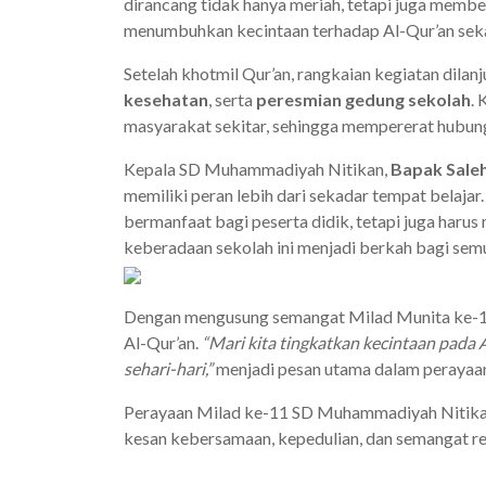
dirancang tidak hanya meriah, tetapi juga member
menumbuhkan kecintaan terhadap Al-Qur’an sekal
Setelah khotmil Qur’an, rangkaian kegiatan dila
kesehatan
, serta
peresmian gedung sekolah
.
masyarakat sekitar, sehingga mempererat hubung
Kepala SD Muhammadiyah Nitikan,
Bapak Saleh
memiliki peran lebih dari sekadar tempat belajar
bermanfaat bagi peserta didik, tetapi juga haru
keberadaan sekolah ini menjadi berkah bagi semu
Dengan mengusung semangat Milad Munita ke-11,
Al-Qur’an.
“Mari kita tingkatkan kecintaan pada
sehari-hari,”
menjadi pesan utama dalam perayaan 
Perayaan Milad ke-11 SD Muhammadiyah Nitikan
kesan kebersamaan, kepedulian, dan semangat reli